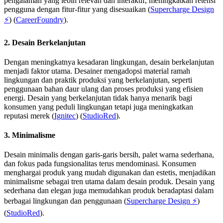
pengalaman yang lebih relevan dan interaktif, meningkatkan retensi
pengguna dengan fitur-fitur yang disesuaikan​ (
Supercharge Design
⚡
)​​ (
CareerFoundry
)​.
2. Desain Berkelanjutan
Dengan meningkatnya kesadaran lingkungan, desain berkelanjutan
menjadi faktor utama. Desainer mengadopsi material ramah
lingkungan dan praktik produksi yang berkelanjutan, seperti
penggunaan bahan daur ulang dan proses produksi yang efisien
energi. Desain yang berkelanjutan tidak hanya menarik bagi
konsumen yang peduli lingkungan tetapi juga meningkatkan
reputasi merek​ (
Ignitec
)​​ (
StudioRed
)​.
3. Minimalisme
Desain minimalis dengan garis-garis bersih, palet warna sederhana,
dan fokus pada fungsionalitas terus mendominasi. Konsumen
menghargai produk yang mudah digunakan dan estetis, menjadikan
minimalisme sebagai tren utama dalam desain produk. Desain yang
sederhana dan elegan juga memudahkan produk beradaptasi dalam
berbagai lingkungan dan penggunaan​ (
Supercharge Design ⚡
)​​
(
StudioRed
)​.