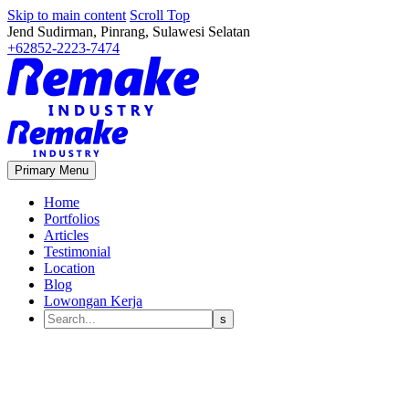
Skip to main content
Scroll Top
Jend Sudirman, Pinrang, Sulawesi Selatan
+62852-2223-7474
Primary Menu
Home
Portfolios
Articles
Testimonial
Location
Blog
Lowongan Kerja
Faktor yang Mempengaruhi
Desain Produk: Studi Kasus