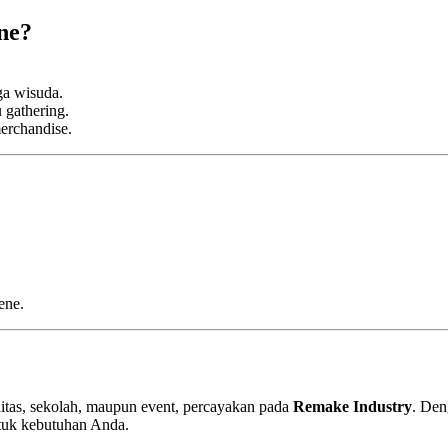
ne?
ga wisuda.
u gathering.
erchandise.
ene.
tas, sekolah, maupun event, percayakan pada
Remake Industry
. Den
tuk kebutuhan Anda.