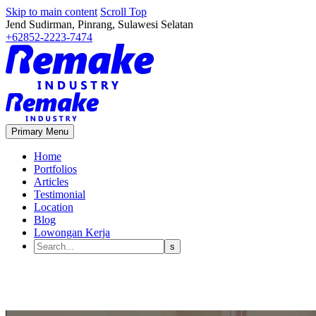
Skip to main content
Scroll Top
Jend Sudirman, Pinrang, Sulawesi Selatan
+62852-2223-7474
Primary Menu
Home
Portfolios
Articles
Testimonial
Location
Blog
Lowongan Kerja
Pusat Sablon Kaos untuk Komun