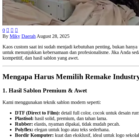
0



By
Miky
Daerah
August 28, 2025
Kaos custom saat ini sudah menjadi kebutuhan penting, bukan hanya u
untuk menunjukkan kebersamaan dan profesionalisme. Jika Anda se
kompetitif, dan hasil sablon yang awet.
Mengapa Harus Memilih Remake Industr
1. Hasil Sablon Premium & Awet
Kami menggunakan teknik sablon modern seperti:
DTF (Direct to Film):
detail full color, cocok untuk desain rum
Plastisol:
hasil solid, premium, dan tahan lama.
Rubber:
elastis, nyaman dipakai, tidak mudah pecah.
Polyflex:
elegan untuk logo atau teks sederhana.
Bordir Komputer:
kuat dan eksklusif, ideal untuk logo sekolah